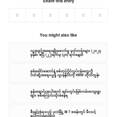
Share this entry
You might also like
လူ့အခွင့်အရေးချိုးဖောက်မှု မှတ်တမ်းများ (၂၀၂၃
ခုနှစ်၊ ဧပြီ (၂၂)ရက်မှ (၃၀) ရက်နေ့ထိ
စစ်ခေါင်းဆောင်နဲ့ စစ်တပ်ပိုင်လုပ်ငန်းတွေကို
ပိတ်ဆို့အရေးယူဖို့ ဂျပန်နိုင်ငံကို HRW တိုက်တွန်း
စုန်းချောင်းအပါအဝင် ချင်းတွင်းမြစ်ကမ်းကျေးရွာ
များ စစ်ကြောင်းထိုးခံနေရ
စီးနင်းခံရသည့် ပုလဲမြို့ M 7 စခန်းတွင် မီးသင့်
ရုပ်ကြွင်းများတွေ့