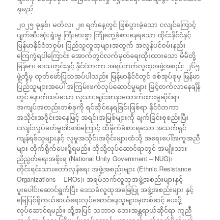
ရမည်
၂၀၂၅ ခုနှစ်၊ မတ်လ၊ ၂၈ ရက်နေ့တွင် ဖြစ်ပွားခဲ့သော ငလျင်ကြောင့်
ပျက်ဆီးဆုံးရှုံးမှု ကြီးမားစွာ ကြုံတွေ့ခံစားနေရသော ထိုင်းနိုင်ငံနှင့်
မြန်မာနိုင်ငံတဝှမ်း ပြည်သူလူထုများအတွက် အလွန်ပင်ဝမ်းနည်း
ကြေကွဲရပါကြောင်း အောက်တွင်လက်မှတ်ရေးထိုးထားသော မိမိတို့
မြန်မာ၊ ဒေသတွင်းနှင့် နိုင်ငံတကာ အရပ်ဘက်လူထုအဖွဲ့အစည်း ၂၆၅
ဖွဲ့တို့မှ ထုတ်ဖော်ပြသအပ်ပါသည်။ မြန်မာနိုင်ငံတွင် စစ်အုပ်စုမှ မြန်မာ
ပြည်သူများအပေါ် အကြမ်းဖက်လုပ်ဆောင်မှုများ မြင့်တက်လာနေချိန်
တွင် နောက်ထပ်သော လူသားချင်းစာနာထောက်ထားမှုဆိုင်ရာ
အကျပ်အတည်းတစ်ခုကို ရင်ဆိုင်နေရခြင်းဖြစ်ရာ နိုင်ငံတကာ
အသိုင်းအဝိုင်းအနေဖြင့် အရင်းအမြစ်များကို ချက်ခြင်းစုစည်းပြီး
ငလျင်လှုပ်ခတ်မှု၏ဒဏ်ကြောင့် ထိခိုက်ခံစားရသော အသက်ရှင်
ကျန်ရစ်သူများနှင့် လူမှုအသိုင်းအဝိုင်းများထံသို့ အရေးပေါ်အကူအညီ
များ တိုက်ရိုက်ပေးပို့ရမည်။ ထိုသို့လုပ်ဆောင်ရာတွင် အမျိုးသား
ညီညွတ်ရေးအစိုးရ (National Unity Government – NUG)၊
တိုင်းရင်းသားတော်လှန်ရေး အဖွဲ့အစည်းများ (Ethnic Resistance
Organizations – EROs)၊ အရပ်ဘက်လူထုအဖွဲ့အစည်းများနှင့်
ပူးပေါင်းဆောင်ရွက်ပြီး ဒေသခံလူထုအခြေပြု အဖွဲ့အစည်းများ နှင့်
မြေပြင်ရှိကယ်ဆယ်ရေးလုပ်ဆောင်နေသူများမှတစ်ဆင့် ပေးပို့
လုပ်ဆောင်ရမည်။ ထို့အပြင် သဘာဝ ဘေးအန္တရာယ်ဆိုင်ရာ ကူညီ