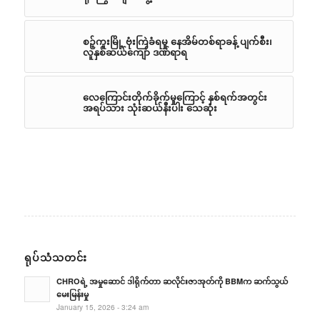
စဉ့်ကူးမြို့ ဗုံးကြဲခံရမှု နေအိမ်တစ်ရာခန့် ပျက်စီး၊
လူနှစ်ဆယ်ကျော် ဒဏ်ရာရ
လေကြောင်းတိုက်ခိုက်မှုကြောင့် နှစ်ရက်အတွင်း
အရပ်သား သုံးဆယ်နီးပါး သေဆုံး
ရုပ်သံသတင်း
CHROရဲ့ အမှုဆောင် ဒါရိုက်တာ ဆလိုင်းဇာအုတ်ကို BBMက ဆက်သွယ်
မေးမြန်းမှု
January 15, 2026 - 3:24 am