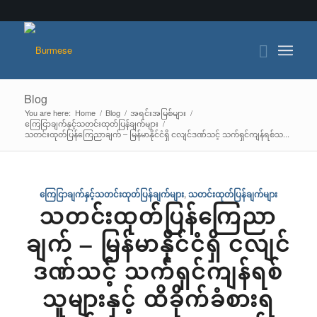
Blog
You are here:
Home
/
Blog
/
အရင်းအမြစ်များ
/
ကြေငြာချက်နှင့်သတင်းထုတ်ပြန်ချက်များ
/
သတင်းထုတ်ပြန်ကြေညာချက် – မြန်မာနိုင်ငံရှိ ငလျင်ဒဏ်သင့် သက်ရှင်ကျန်ရစ်သ...
ကြေငြာချက်နှင့်သတင်းထုတ်ပြန်ချက်များ
,
သတင်းထုတ်ပြန်ချက်များ
သတင်းထုတ်ပြန်ကြေညာ
ချက် – မြန်မာနိုင်ငံရှိ ငလျင်
ဒဏ်သင့် သက်ရှင်ကျန်ရစ်
သူများနှင့် ထိခိုက်ခံစားရ