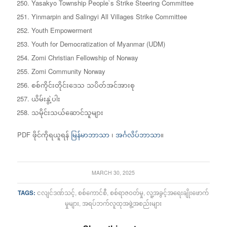
Yasakyo Township People`s Strike Steering Committee
Yinmarpin and Salingyi All Villages Strike Committee
Youth Empowerment
Youth for Democratization of Myanmar (UDM)
Zomi Christian Fellowship of Norway
Zomi Community Norway
စစ်ကိုင်းတိုင်းဒေသ သပိတ်အင်အားစု
ယိမ်းနွဲ့ပါး
သမိုင်းသယ်ဆောင်သူများ
PDF ဖိုင်ကိုရယူရန်
မြန်မာဘာသာ
၊
အင်္ဂလိပ်ဘာသာ
။
MARCH 30, 2025
TAGS:
ငလျင်ဒဏ်သင့်
,
စစ်ကောင်စီ
,
စစ်ရာဇဝတ်မှု
,
လူ့အခွင့်အရေးချိုးဖောက်
မှုများ
,
အရပ်ဘက်လူထုအဖွဲ့အစည်းများ