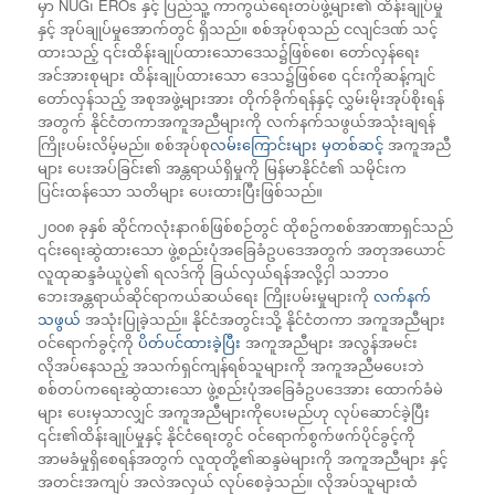
မှာ NUG၊ EROs နှင့် ပြည်သူ့ ကာကွယ်ရေးတပ်ဖွဲ့များ၏ ထိန်းချုပ်မှု
နှင့် အုပ်ချုပ်မှုအောက်တွင် ရှိသည်။ စစ်အုပ်စုသည် ငလျင်ဒဏ် သင့်
ထားသည့် ၎င်းထိန်းချုပ်ထားသောဒေသ၌ဖြစ်စေ၊ တော်လှန်ရေး
အင်အားစုများ ထိန်းချုပ်ထားသော ဒေသ၌ဖြစ်စေ ၎င်းကိုဆန့်ကျင်
တော်လှန်သည့် အစုအဖွဲ့များအား တိုက်ခိုက်ရန်နှင့် လွှမ်းမိုးအုပ်စိုးရန်
အတွက် နိုင်ငံတကာအကူအညီများကို လက်နက်သဖွယ်အသုံးချရန်
ကြိုးပမ်းလိမ့်မည်။ စစ်အုပ်စု
လမ်းကြောင်းများ မှတစ်ဆင့်
အကူအညီ
များ ပေးအပ်ခြင်း၏ အန္တရာယ်ရှိမှုကို မြန်မာနိုင်ငံ၏ သမိုင်းက
ပြင်းထန်သော သတိများ ပေးထားပြီးဖြစ်သည်။
၂၀၀၈ ခုနှစ် ဆိုင်ကလုံးနာဂစ်ဖြစ်စဉ်တွင် ထိုစဥ်ကစစ်အာဏာရှင်သည်
၎င်းရေးဆွဲထားသော ဖွဲ့စည်းပုံအခြေခံဥပဒေအတွက် အတုအယောင်
လူထုဆန္ဒခံယူပွဲ၏ ရလဒ်ကို ခြယ်လှယ်ရန်အလို့ငှါ သဘာဝ
ဘေးအန္တရာယ်ဆိုင်ရာကယ်ဆယ်ရေး ကြိုးပမ်းမှုများကို
လက်နက်
သဖွယ်
အသုံးပြုခဲ့သည်။ နိုင်ငံအတွင်းသို့ နိုင်ငံတကာ အကူအညီများ
ဝင်ရောက်ခွင့်ကို
ပိတ်ပင်ထားခဲ့ပြီး
အကူအညီများ အလွန်အမင်း
လိုအပ်နေသည့် အသက်ရှင်ကျန်ရစ်သူများကို အကူအညီမပေးဘဲ
စစ်တပ်ကရေးဆွဲထားသော ဖွဲ့စည်းပုံအခြေခံဥပဒေအား ထောက်ခံမဲ
များ ပေးမှသာလျှင် အကူအညီများကိုပေးမည်ဟု လုပ်ဆောင်ခဲ့ပြီး
၎င်း၏ထိန်းချုပ်မှုနှင့် နိုင်ငံရေးတွင် ဝင်ရောက်စွက်ဖက်ပိုင်ခွင့်ကို
အာမခံမှုရှိစေရန်အတွက် လူထုတို့၏ဆန္ဒမဲများကို အကူအညီများ နှင့်
အတင်းအကျပ် အလဲအလှယ် လုပ်စေခဲ့သည်။ လိုအပ်သူများထံ