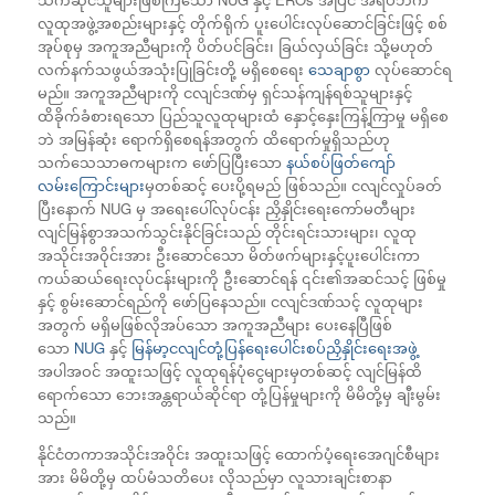
လူထုအဖွဲ့အစည်းများနှင့် တိုက်ရိုက် ပူးပေါင်းလုပ်ဆောင်ခြင်းဖြင့် စစ်
အုပ်စုမှ အကူအညီများကို ပိတ်ပင်ခြင်း၊ ခြယ်လှယ်ခြင်း သို့မဟုတ်
လက်နက်သဖွယ်အသုံးပြုခြင်းတို့ မရှိစေရေး
သေချာစွာ
လုပ်ဆောင်ရ
မည်။ အကူအညီများကို ငလျင်ဒဏ်မှ ရှင်သန်ကျန်ရစ်သူများနှင့်
ထိခိုက်ခံစားရသော ပြည်သူလူထုများထံ နှောင့်နှေးကြန့်ကြာမှု မရှိစေ
ဘဲ အမြန်ဆုံး ရောက်ရှိစေရန်အတွက် ထိရောက်မှုရှိသည်ဟု
သက်သေသာဓကများက ဖော်ပြပြီးသော
နယ်စပ်ဖြတ်ကျော်
လမ်းကြောင်းများ
မှတစ်ဆင့် ပေးပို့ရမည် ဖြစ်သည်။ ငလျင်လှုပ်ခတ်
ပြီးနောက် NUG မှ အရေးပေါ်လုပ်ငန်း ညှိနှိုင်းရေးကော်မတီများ
လျင်မြန်စွာအသက်သွင်းနိုင်ခြင်းသည် တိုင်းရင်းသားများ၊ လူထု
အသိုင်းအဝိုင်းအား ဦးဆောင်သော မိတ်ဖက်များနှင့်ပူးပေါင်းကာ
ကယ်ဆယ်ရေးလုပ်ငန်းများကို ဦးဆောင်ရန် ၎င်း၏အဆင်သင့် ဖြစ်မှု
နှင့် စွမ်းဆောင်ရည်ကို ဖော်ပြနေသည်။ ငလျင်ဒဏ်သင့် လူထုများ
အတွက် မရှိမဖြစ်လိုအပ်သော အကူအညီများ ပေးနေပြီဖြစ်
သော
NUG
နှင့်
မြန်မာ့ငလျင်တုံ့ပြန်ရေးပေါင်းစပ်ညှိနှိုင်းရေးအဖွဲ့
အပါအဝင် အထူးသဖြင့် လူထုရန်ပုံငွေများမှတစ်ဆင့် လျင်မြန်ထိ
ရောက်သော ဘေးအန္တရာယ်ဆိုင်ရာ တုံ့ပြန်မှုများကို မိမိတို့မှ ချီးမွမ်း
သည်။
နိုင်ငံတကာအသိုင်းအဝိုင်း အထူးသဖြင့် ထောက်ပံ့ရေးအေဂျင်စီများ
အား မိမိတို့မှ ထပ်မံသတိပေး လိုသည်မှာ လူသားချင်းစာနာ