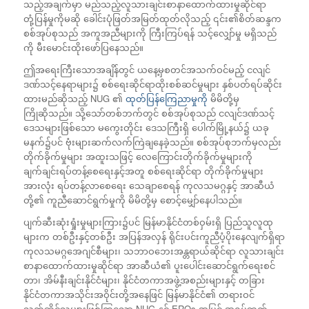
သည့်အချက်မှာ မည်သည့်လူသားချင်းစာနာထောက်ထားမှုဆိုင်ရာ
တုံ့ပြန်မှုကိုမဆို ခေါင်းပုံဖြတ်အမြတ်ထုတ်လိုသည့် ၎င်း၏စိတ်ဆန္ဒက
စစ်အုပ်စုသည် အကူအညီများကို ကြီးကြပ်ရန် သင့်လျှော်မှု မရှိသည်
ကို မီးမောင်းထိုးဖော်ပြနေသည်။
ဤအရေးကြီးသောအချိန်တွင် ယနေ့မှစတင်အသက်ဝင်မည့် ငလျင်
ဒဏ်သင့်နေရာများ၌ စစ်ရေးဆိုင်ရာထိုးစစ်ဆင်မှုများ နှစ်ပတ်ရပ်ဆိုင်း
ထားမည်ဆိုသည့် NUG ၏
ထုတ်ပြန်ကြေညာမှုကို
မိမိတို့မှ
ကြိုဆိုသည်။ သို့သော်တစ်ဘက်တွင် စစ်အုပ်စုသည် ငလျင်ဒဏ်သင့်
ဒေသများဖြစ်သော မကွေးတိုင်း ဒေသကြီးရှိ ပေါက်မြို့နယ်၌ ယခု
မနက်၌ပင် ဗုံးများဆက်လက်ကြဲချနေခဲ့သည်။ စစ်အုပ်စုဘက်မှလည်း
တိုက်ခိုက်မှုများ အထူးသဖြင့် လေကြောင်းတိုက်ခိုက်မှုများကို
ချက်ချင်းရပ်တန့်စေရေးနှင့်အတူ စစ်ရေးဆိုင်ရာ တိုက်ခိုက်မှုများ
အားလုံး ရပ်တန့်လာစေရေး သေချာစေရန် ကုလသမဂ္ဂနှင့် အာဆီယံ
တို့၏ ကူညီဆောင်ရွက်မှုကို မိမိတို့မှ စောင့်မျှော်နေပါသည်။
ပျက်ဆီးဆုံးရှုံးမှုများကြား၌ပင် မြန်မာနိုင်ငံတစ်ဝှမ်းရှိ ပြည်သူလူထု
များက တစ်ဦးနှင့်တစ်ဦး အပြန်အလှန် ရိုင်းပင်းကူညီပံ့ပိုးနေလျက်ရှိရာ
ကုလသမဂ္ဂအေဂျင်စီများ၊ သဘာဝဘေးအန္တရာယ်ဆိုင်ရာ လူသားချင်း
စာနာထောက်ထားမှုဆိုင်ရာ အာဆီယံ၏ ပူးပေါင်းဆောင်ရွက်ရေးစင်
တာ၊ အိမ်နီးချင်းနိုင်ငံများ၊ နိုင်ငံတကာအဖွဲ့အစည်းများနှင့် တခြား
နိုင်ငံတကာအသိုင်းအဝိုင်းတို့အနေဖြင် မြန်မာနိုင်ငံ၏ တရားဝင်
သက်ဆိုင်သူများဖြစ်ကြသော NUG နှင့် EROs အပြင် အရပ်ဘက်