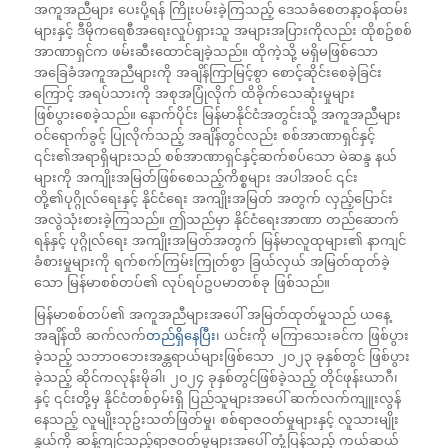
အကူအညီများ ပေးပို့ရန် ကြိုးပမ်းခဲ့ကြသည့် ဒေသခံစေတနာ့ဝန်ထမ်း
များနှင့် ဒီမိုကရေစီအရေးလှုပ်ရှားသူ အများအပြားကိုလည်း ထိုစဥ်စစ်
အာဏာရှင်က ဖမ်းဆီးထောင်ချခဲ့သည်။ ထိုကဲ့သို့ မရှိမဖြစ်သော
အခြေခံအကူအညီများကို အချိန်ကြာမြင့်စွာ စောင့်ဆိုင်းစေခဲ့ခြင်း
ကြောင့် အရပ်သားကို အစုအပြုံလိုက် ထိခိုက်သေဆုံးမှုများ
ဖြစ်ပွားစေခဲ့သည်။ နောက်ပိုင်း မြန်မာနိုင်ငံအတွင်းသို့ အကူအညီများ
ဝင်ရောက်ခွင့် ပြုလိုက်သည့် အချိန်တွင်လည်း စစ်အာဏာရှင်နှင့်
၎င်း၏အရာရှိများသည် စစ်အာဏာရှင်နှင့်ဆက်စပ်သော မဲဆန္ဒ နယ်
များကို အကျိုးအမြတ်ဖြစ်စေသည့်ကိစ္စများ အပါအဝင် ၎င်း
တို့၏ပုဂ္ဂိုလ်ရေးနှင့် နိုင်ငံရေး အကျိုးအမြတ် အတွက် လှည့်ပြောင်း
အလွဲသုံးစားခဲ့ကြသည်။ ဤသည်မှာ နိုင်ငံရေးအာဏာ တည်ဆောက်
ရန်နှင့် ပုဂ္ဂိုလ်ရေး အကျိုးအမြတ်အတွက် မြန်မာလူထုများ၏ နာကျင်
ခံစားမှုများကို ရက်စက်ကြမ်းကြုတ်စွာ ခြယ်လှယ် အမြတ်ထုတ်ခဲ့
သော မြန်မာစစ်တပ်၏ လုပ်ရပ်ဥပမာတစ်ခု ဖြစ်သည်။
မြန်မာစစ်တပ်၏ အကူအညီများအပေါ် အမြတ်ထုတ်မှုသည် ယနေ့
အချိန်ထိ ဆက်လက်
တည်ရှိနေပြီး
၊ ယင်းကို မကြာသေးခင်က ဖြစ်ပွား
ခဲ့သည့် သဘာဝဘေးအန္တရာယ်များဖြစ်သော ၂၀၂၃ ခုနှစ်တွင် ဖြစ်ပွား
ခဲ့သည့် ဆိုင်ကလုန်းမိုခါ၊ ၂၀၂၄ ခုနှစ်တွင်ဖြစ်ခဲ့သည့် တိုင်ဖုန်းယာဂီ၊
နှင့် ၎င်းတို့မှ နိုင်ငံတစ်ဝှမ်းရှိ ပြည်သူများအပေါ် ဆက်လက်ကျူးလွန်
နေသည့် လူမျိုးသုဥ်းသတ်ဖြတ်မှု၊ စစ်ရာဇဝတ်မှုများနှင့် လူသားမျိုး
နွယ်ကို ဆန့်ကျင်သည့်ရာဇဝတ်မှုများအပေါ် တုံ့ပြန်သည့် ကယ်ဆယ်