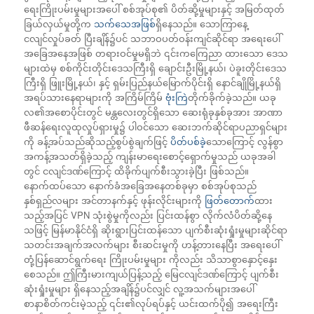
ရေးကြိုးပမ်းမှုများအပေါ် စစ်အုပ်စု၏ ပိတ်ဆို့မှုများနှင့် အမြတ်ထုတ်
ခြယ်လှယ်မှုတို့က
သက်သေအဖြစ်
ရှိနေသည်။ သောကြာနေ့
ငလျင်လှုပ်ခတ် ပြီးချိန်၌ပင် သဘာဝပတ်ဝန်းကျင်ဆိုင်ရာ အရေးပေါ်
အခြေအနေအဖြစ် တရားဝင်မှုမရှိဘဲ ၎င်းကကြေညာ ထားသော ဒေသ
များထဲမှ စစ်ကိုင်းတိုင်းဒေသကြီးရှိ ချောင်းဦးမြို့နယ်၊ ပဲခူးတိုင်းဒေသ
ကြီးရှိ ဖြူးမြို့နယ်၊ နှင့် ရှမ်းပြည်နယ်မြောက်ပိုင်းရှိ နောင်ချိုမြို့နယ်ရှိ
အရပ်သားနေရာများကို အကြိမ်ကြိမ်
ဗုံးကြဲ
တိုက်ခိုက်ခဲ့သည်။ ယခု
လ၏အစောပိုင်းတွင် မန္တလေးတွင်ရှိသော ဆေးရုံခုနှစ်ခုအား အာဏာ
ဖီဆန်ရေးလူထုလှုပ်ရှားမှု၌ ပါဝင်သော ဆေးဘက်ဆိုင်ရာပညာရှင်များ
ကို ခန့်အပ်သည်ဆိုသည့်စွပ်စွဲချက်ဖြင့်
ပိတ်ပစ်ခဲ
့သောကြောင့် လွန်စွာ
အကန့်အသတ်ရှိခဲ့သည့် ကျန်းမာရေးစောင့်ရှောက်မှုသည် ယခုအခါ
တွင် ငလျင်ဒဏ်ကြောင့် ထိခိုက်ပျက်စီးသွားခဲ့ပြီး ဖြစ်သည်။
နောက်ထပ်သော နောက်ခံအခြေအနေတစ်ခုမှာ စစ်အုပ်စုသည်
နှစ်ရှည်လများ အင်တာနက်နှင့် ဖုန်းလိုင်းများကို
ဖြတ်တောက်
ထား
သည့်အပြင် VPN သုံးစွဲမှုကိုလည်း ပြင်းထန်စွာ လိုက်လံပိတ်ဆို့နေ
သဖြင့် မြန်မာနိုင်ငံရှိ ဆိုးရွားပြင်းထန်သော ပျက်စီးဆုံးရှုံးမှုများဆိုင်ရာ
သတင်းအချက်အလက်များ စီးဆင်းမှုကို ဟန့်တားနေပြီး အရေးပေါ်
တုံ့ပြန်ဆောင်ရွက်ရေး ကြိုးပမ်းမှုများ ကိုလည်း သိသာစွာနှောင့်နှေး
စေသည်။ ဤကြီးမားကျယ်ပြန့်သည့် မြေငလျင်ဒဏ်ကြောင့် ပျက်စီး
ဆုံးရှုံးမှုများ ရှိနေသည့်အချိန်၌ပင်လျှင် လူ့အသက်များအပေါ်
စာနာစိတ်ကင်းမဲ့သည့် ၎င်း၏လုပ်ရပ်နှင့် ယင်းထက်ပို၍ အရေးကြီး