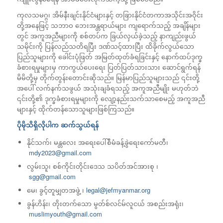
ကုလသမဂ္ဂ၊ အိမ်နီးချင်းနိုင်ငံများနှင့် တခြားနိုင်ငံတကာအသိုင်းအဝိုင်း
တို့အနေဖြင့် သဘာဝ ဘေးအန္တရာယ်များ ကျရောက်သည့် အချိန်များ
တွင် အကူအညီများကို စစ်တပ်က ခြယ်လှယ်ခဲ့သည့် နာကျည်းဖွယ်
သမိုင်းကို ပြန်လည်သတိရပြီး ဒဏ်သင့်ထားပြီး ထိခိုက်လွယ်သော
ပြည်သူများကို ခေါင်းပုံဖြတ် အမြတ်ထုတ်ခံရခြင်းနှင့် နောက်ထပ်ဒုက္ခ
ခံစားရမှုများမှ ကာကွယ်ပေးရေး ပြတ်ပြတ်သားသား ဆောင်ရွက်ရန်
မိမိတို့မှ တိုက်တွန်းတောင်းဆိုသည်။ မြန်မာပြည်သူများသည် ၎င်းတို့
အပေါ် လက်နက်သဖွယ် အသုံးချခံရသည့် အကူအညီမျိုး မဟုတ်ဘဲ
၎င်းတို့၏ ဒုက္ခခံစားရမှုများကို လျော့နည်းသက်သာစေမည့် အကူအညီ
များနှင့် ထိုက်တန်သောသူများဖြစ်ကြသည်။
ပိုမိုသိရှိလိုပါက ဆက်သွယ်ရန်
နိုင်သက်၊ မန္တလေး အရေးပေါ်စီမံခန့်ခွဲရေးကော်မတီ၊
mdy2023@gmail.com
လွမ်းသူ၊ စစ်ကိုင်းတိုင်းဒေသ သပိတ်အင်အားစု ၊
sgg@gmail.com
မေ၊ ခွင့်တူမျှတအဖွဲ့ ၊
legal@jefmyanmar.org
ခွန်ဟိန်း၊ တိုးတက်သော မွတ်စ်လင်မ်လူငယ် အစည်းအရုံး၊
muslimyouth@gmail.com