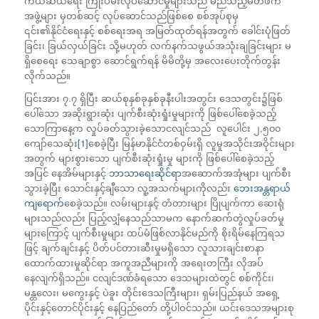
ကယ်ဆယ်ရေး ကြိုးပမ်းလုပ်ဆောင်မှုများသည် မည်သည့်မိတ်ဖက်
အဖွဲ့များ မှတစ်ဆင့် လုပ်ဆောင်သည်ဖြစ်စေ စစ်အုပ်စုမှ
၎င်း၏နိုင်ငံရေးနှင့် စစ်ရေးအရ အမြတ်ထုတ်ရန်အတွက် ခေါင်းပုံဖြတ်
ခြင်း၊ ခြယ်လှယ်ခြင်း သို့မဟုတ် လက်နက်သဖွယ်အသုံးချခြင်းများ မ
ရှိစေရေး သေချာစွာ ဆောင်ရွက်ရန် မိမိတို့မှ အလေးပေးတိုက်တွန်း
လိုက်သည်။
ပြင်းအား ၇.၇ ရှိပြီး ဆယ်စုနှစ်ခုနှစ်ခုနီးပါးအတွင်း ဒေသတွင်း၌ဖြစ်
ပေါ်သော အဆိုးရွားဆုံး ပျက်စီးဆုံးရှုံးမှုများကို ဖြစ်ပေါ်စေခဲ့သည့်
သောကြာနေ့က လှုပ်ခတ်သွားခဲ့သောငလျင်သည် လူပေါင်း ၂,၅၀၀
ကျော်သေဆုံး
[1]
စေခဲ့ပြီး မြန်မာနိုင်ငံတစ်ဝှမ်းရှိ လူမှုအသိုင်းအဝိုင်းများ
အတွက် များစွားသော ပျက်စီးဆုံးရှုံးမှု များကို ဖြစ်ပေါ်စေခဲ့သည့်
အပြင် နေအိမ်များနှင့်
ဘာသာရေးဆိုင်ရာ
အဆောက်အအုံများ ပျက်စီး
သွားခဲ့ပြီး သောင်းနှင့်ချီသော လူ့အသက်များကိုလည်း
ဘေးအန္တရာယ်
ကျရောက်
စေခဲ့သည်။ လမ်းများနှင့် တံတားများ ပြိုပျက်ကာ ဆေးရုံ
များသည်လည်း ပြည့်လျှံနေသည်သာမက နောက်ဆက်တွဲလှုပ်ခတ်မှု
များကြောင့် ပျက်စီးမှုများ ထပ်မံဖြစ်လာနိုင်မည်ကို စိုးရိမ်နေကြရသ
ဖြင့် ချက်ချင်းနှင့် ပိတ်ပင်တားဆီးမှုမရှိသော လူသားချင်းစာနာ
ထောက်ထားမှုဆိုင်ရာ အကူအညီများကို အရေးတကြီး လိုအပ်
နေလျက်ရှိသည်။ ငလျင်ဒဏ်ခံရသော ဒေသများထဲတွင် စစ်ကိုင်း၊
မန္တလေး၊ မကွေးနှင့် ပဲခူး တိုင်းဒေသကြီးများ၊ ရှမ်းပြည်နယ် အရှေ့
ပိုင်းနှင့်တောင်ပိုင်းနှင့် နေပြည်တော် တို့ပါဝင်သည်။ ယင်းဒေသအများစု