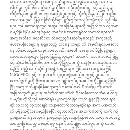
ထောက်ထားမှုဆိုင်ရာ အကူအညီများသည် လူသားဆန်မှု၊ ဘက်မ
လိုက်မှု၊ လုပ်ငန်းလည်ပတ်မှုဆိုင်ရာ အမှီအခိုကင်းမှု၊ နှင့် မည်သူမျှ
ထိခိုက်နစ်နာမှုမရှိစေရေး အခြေခံမူများနှင့် ကိုက်ညီရမည်ဖြစ်သည်။
ကုလသမဂ္ဂ၏ မြန်မာ​နိုင်ငံဆိုင်ရာပြည်တွင်းအလုပ်အဖွဲ့သည် လုပ်ငန်း
များ လုပ်ဆောင်ရာတွင် အဆိုပါအခြေခံမူများကို အပြည့်အဝ လိုက်နာ
ရမည်ဖြစ်ပြီး စစ်အုပ်စုနှင့် ယခင်စစ်အာဏာရှင်လက်ထက်များတွင်
အကူအညီပေးရေးဆိုင်ရာ ထိတွေ့လုပ်ဆောင်မှုများနှင့် အကူအညီ
ပေးအပ်ခြင်းများမှ ရရှိခဲ့သည့် သင်ခန်းစာများကို အမှတ်ရလုပ်ဆောင်
ရန် လိုအပ်သည်။ ယခုကပ်ဘေးဆိုး အပေါ် အရေးပေါ်တုံ့ပြန်မှုများ
လုပ်ဆောင်ရာတွင် မြန်မာပြည်သူလူထု၏ အသက်၊ ဘေးကင်းလုံခြုံမှု
နှင့် ကိုယ်စိတ်နှစ်ပါးဘေးကင်းလုံခြုံမှုများကို တန်ဖိုးထားလုပ်ဆောင်
နေကြသည့် သက်ဆိုင်ရာအဖွဲ့အစည်းများ ဖြစ်သော အထူးသဖြင့်
NUG၊ EROs နှင့် အရပ်ဘက်လူထုအဖွဲ့အစည်းများနှင့် ပူးပေါင်း
ဆောင်ရွက်မှုကို ဦးစားပေးသော ချဥ်းကပ်မှုအပေါ် ဗဟိုပြုရမည်ဖြစ်
ပြီး အကူအညီများဖြန့်ဝေရာတွင် စစ်အုပ်စု၏ ပိတ်ဆို့မှု သို့မဟုတ်
အမြတ်ထုတ်မှုများမှ အင်တိုက်အားတိုက် ဝိုင်းဝန်းကာကွယ်ပေးကြရ
ပါမည်။ ထိုသို့လုပ်ဆောင်ရန် ပျက်ကွက်ခြင်းသည် ရှိနှင့်ပြီးသား ရွား
ဆိုးလှသည့် လူသားချင်းစာနာထောက်ထားမှုဆိုင်ရာ အကျပ်အတည်း
ကို ပိုမိုနက်ရှိုင်းစေမည်ဖြစ်ပြီး လူသားတို့၏ အသက်များကို တက်ကြွ
စွာဖျက်ဆီးရန်အတွက် နာမည်ဆိုးဖြင့်ကျော်ကြားသော တရားမဝင်အဖွဲ့
အစည်းဖြစ်သည့် စစ်အုပ်စုမှ နောက်ထပ်ချိုးဖောက်မှုများကို ထပ်မံ
ကျူးလွန်စေရန် အာမခံပေးလိုက်သကဲ့သို့ ဖြစ်ပေမည်။