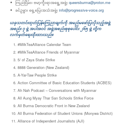
ကြည်ငြိမ်း၊ ဗမာ့ကွီးရာအရွေ့အဖွဲ့၊
queersburma@proton.me
ခင်ဥမ္မာ၊ ရှေ့ပြေးအသံအဖွဲ့၊
info@progressive-voice.org
ယခုသတင်းထုတ်ပြန်ကြေညာချက်ကို အမည်မဖော်ပြလိုသည့်အဖွဲ့
အစည်း ၇ ဖွဲ့ အပါအဝင် အဖွဲ့အစည်းစုစုပေါင်း ၂၆၅ ဖွဲ့ တို့က
လက်မှတ်ရေးထိုးထားသည်။
#MilkTeaAlliance Calendar Team
#MilkTeaAlliance Friends of Myanmar
5/ of Zaya State Strike
8888 Generation (New Zealand)
A-Yar-Taw People Strike
Action Committee of Basic Education Students (ACBES)
Ah Nah Podcast – Conversations with Myanmar
All Aung Myay Thar San Schools Strike Force
All Burma Democratic Front in New Zealand
All Burma Federation of Student Unions (Monywa District)
Alliance of Independent Journalists (AJI)